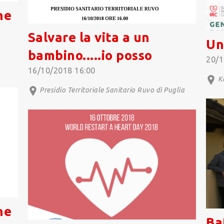
ne
Salvare la vita a un
Un
bambino.....io posso
20/1
16/10/2018 16:00
Ka
Presidio Territoriale Sanitario Ruvo di Puglia
ne
Bat