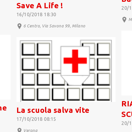
Save A Life !
20/1
16/10/2018 18:30
Mi
6 Centro, Via Savona 99, Milano
RI
ne
La scuola salva vite
S
17/10/2018 08:15
20/1
Verona