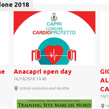
zione 2018
ne
Anacapri open day
GI
16/10/2018 10:40
AL
C
Istituto scolastico Axel Munthe
19/1
V