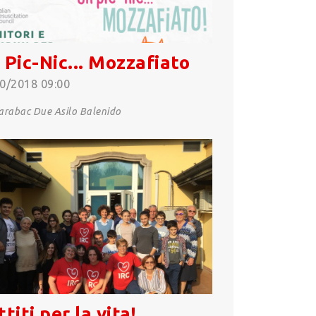
 Pic-Nic... Mozzafiato
0/2018 09:00
rabac Due Asilo Balenido
titi per la vita!