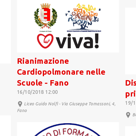
Rianimazione
Cardiopolmonare nelle
Scuole - Fano
Di
16/10/2018 12:00
pr
19/1
Liceo Guido Nolfi - Via Giuseppe Tomassoni, 4,
Fano
Bo