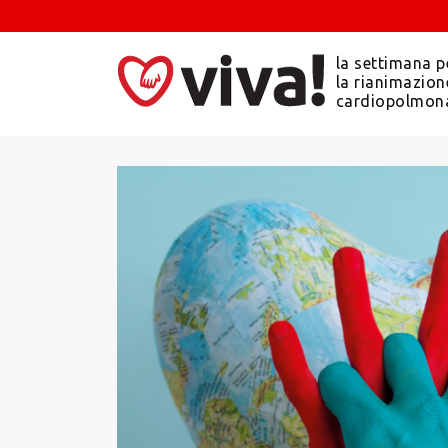
la settimana p
la rianimazion
cardiopolmon