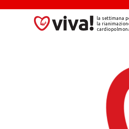
la settimana p
la rianimazion
cardiopolmon