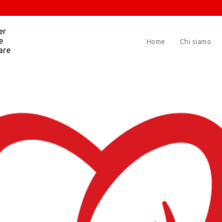
er
e
Home
Chi siamo
are