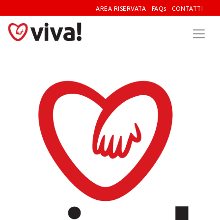
AREA RISERVATA
FAQs
CONTATTI