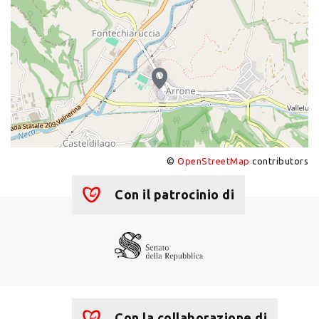
©
OpenStreetMap
contributors
+
−
Con il patrocinio di
Con la collaborazione di