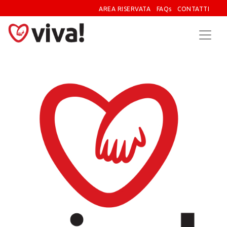
AREA RISERVATA
FAQs
CONTATTI