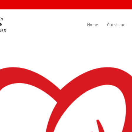
er
e
Home
Chi siamo
are