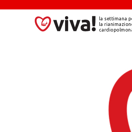
la settimana p
la rianimazion
cardiopolmon