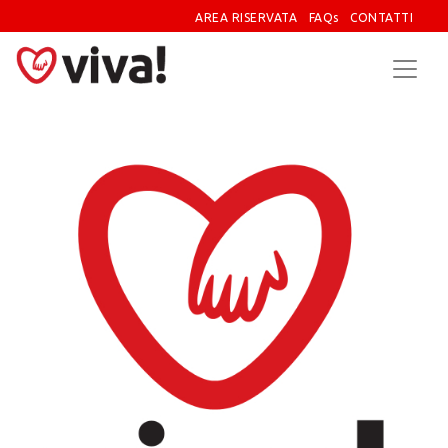
AREA RISERVATA
FAQs
CONTATTI