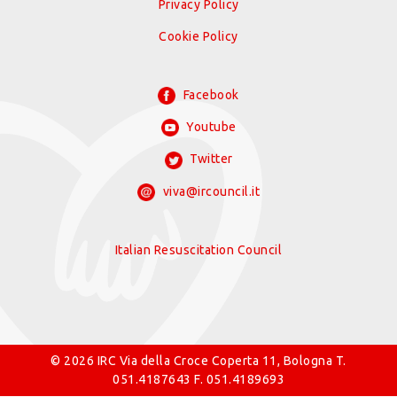
Privacy Policy
Cookie Policy
Facebook
Youtube
Twitter
viva@ircouncil.it
Italian Resuscitation Council
© 2026 IRC Via della Croce Coperta 11, Bologna T.
051.4187643 F. 051.4189693