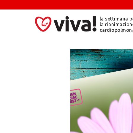
la settimana p
la rianimazion
cardiopolmon