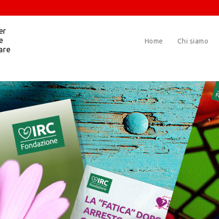
er
e
Home
Chi siamo
are