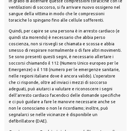
in grado di alternare queste compressioni toraciche con le
ventilazioni di soccorso, si fa arrivare nuovo ossigeno nel
sangue della vittima in modo che le compressioni
toraciche lo spingano fino alle cellule sofferenti.
Quindi, per capire se una persona è in arresto cardiaco (e
quindi sta morendo) è necessario che abbia perso
coscienza, non si risvegli se chiamata e scossa e abbia
smesso di respirare normalmente o di fare altri movimenti.
Se sono presenti questi segni, è necessario allertare i
soccorsi chiamando il 112 (Numero Unico europeo per le
Emergenze) o il 118 (numero per le emergenze sanitarie,
nelle regioni italiane dove è ancora valido). L’operatore
che ci risponde, oltre ad inviaci i mezzi di soccorso
adeguati, può aiutarci a valutare e riconoscere i segni
dell’arresto cardiaco facendoci delle domande specifiche
e ci può guidare a fare le manovre necessarie anche se
non le conosciamo o non le ricordiamo; inoltre, può
segnalarci se nelle vicinanze è disponibile un
defibrillatore (DAE).