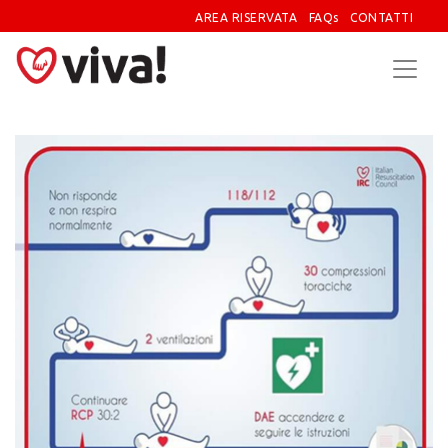
AREA RISERVATA
FAQs
CONTATTI