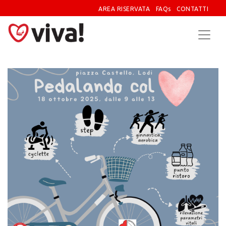
AREA RISERVATA
FAQs
CONTATTI