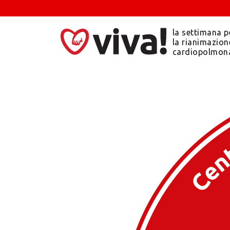
la settimana p
la rianimazion
cardiopolmon