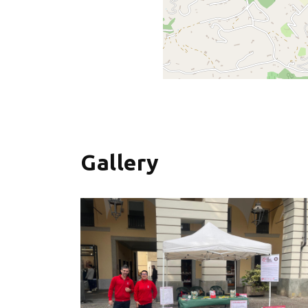
+
−
Gallery