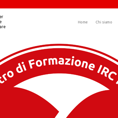
er
e
Home
Chi siamo
are