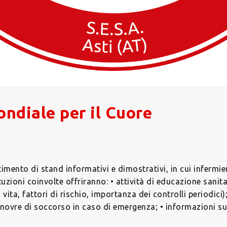
ndiale per il Cuore
timento di stand informativi e dimostrativi, in cui infermier
ituzioni coinvolte offriranno: • attività di educazione sanit
i vita, fattori di rischio, importanza dei controlli periodici
novre di soccorso in caso di emergenza; • informazioni su