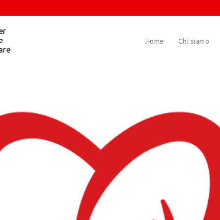
er
e
Home
Chi siamo
are