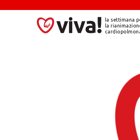
la settimana p
la rianimazion
cardiopolmon