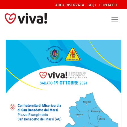
AREA RISERVATA
FAQs
CONTATTI