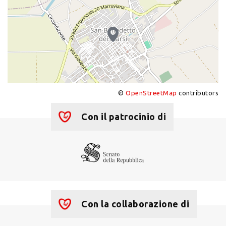
©
OpenStreetMap
contributors
+
−
Con il patrocinio di
Con la collaborazione di