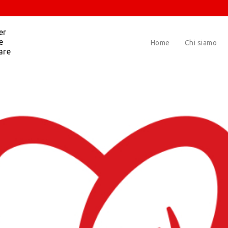
er
e
Home
Chi siamo
are