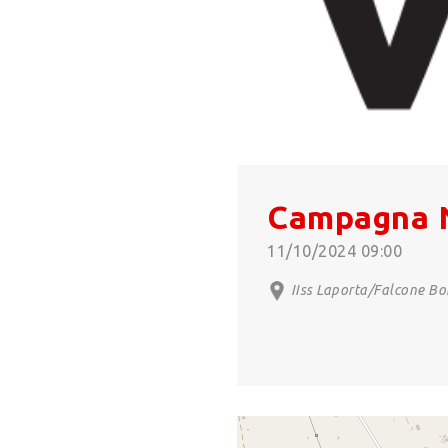
Campagna N
11/10/2024 09:00
IIss Laporta/Falcone Bo