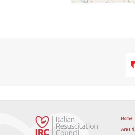
+
−
Home
Area r