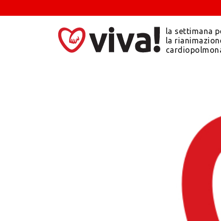
la settimana p
la rianimazion
cardiopolmon