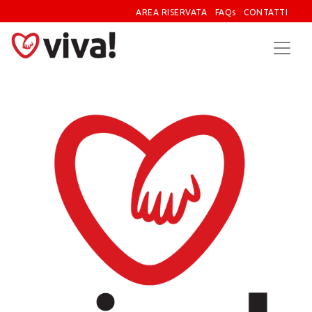
AREA RISERVATA
FAQs
CONTATTI