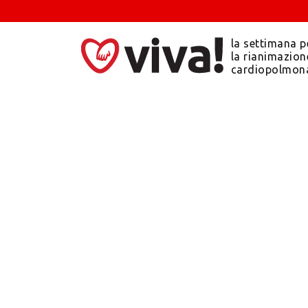
la settimana p
la rianimazion
cardiopolmon