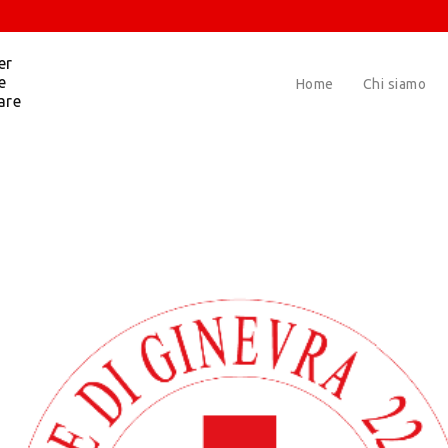
er
e
Home
Chi siamo
are