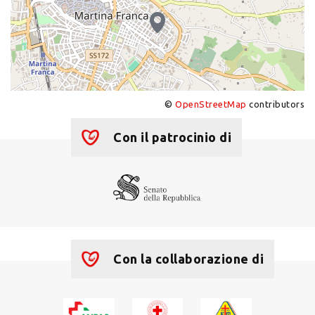
©
OpenStreetMap
contributors
+
−
Con il patrocinio di
Con la collaborazione di