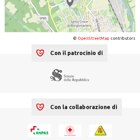
©
OpenStreetMap
contributors
+
−
Con il patrocinio di
Con la collaborazione di