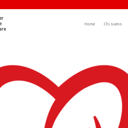
er
e
Home
Chi siamo
are