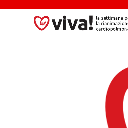
la settimana p
la rianimazion
cardiopolmon