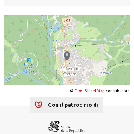
©
OpenStreetMap
contributors
+
−
Con il patrocinio di