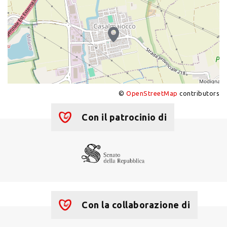
©
OpenStreetMap
contributors
+
−
Con il patrocinio di
Con la collaborazione di