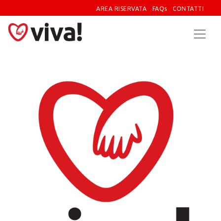
AREA RISERVATA
FAQs
CONTATTI