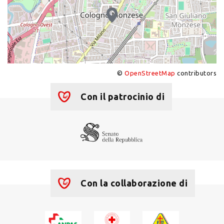
©
OpenStreetMap
contributors
+
−
Con il patrocinio di
Con la collaborazione di