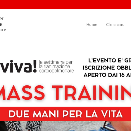
er
e
Home
Chi siamo
are