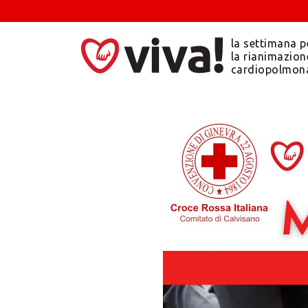
la settimana p
la rianimazion
cardiopolmon