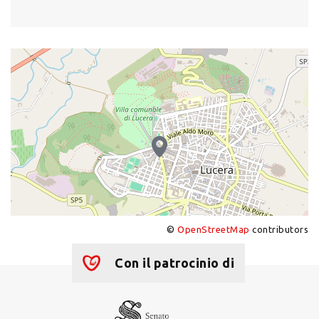
©
OpenStreetMap
contributors
+
−
Con il patrocinio di