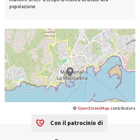
popolazione
©
OpenStreetMap
contributors
+
−
Con il patrocinio di