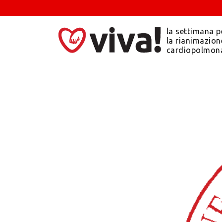
la settimana p
la rianimazion
cardiopolmon