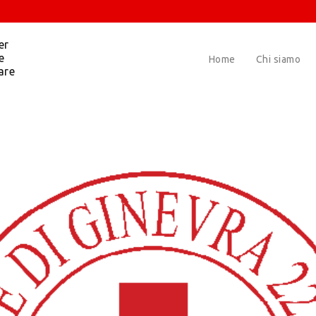
er
e
Home
Chi siamo
are