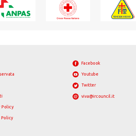
Facebook
iservata
Youtube
Twitter
ti
viva@ircouncil.it
 Policy
 Policy