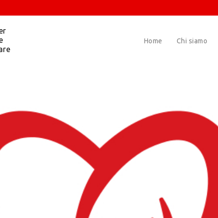
er
e
Home
Chi siamo
are