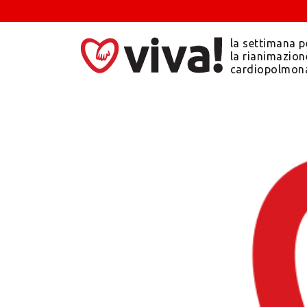
la settimana p
la rianimazion
cardiopolmon