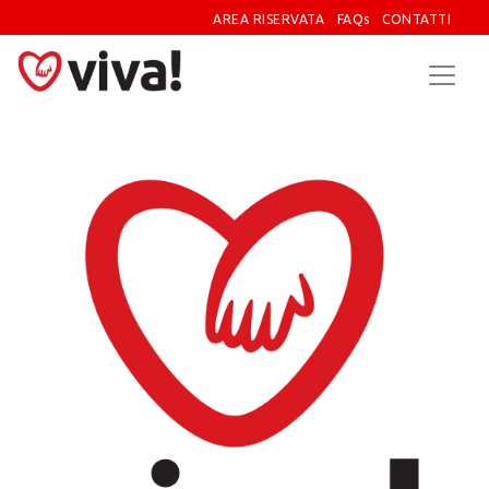
AREA RISERVATA
FAQs
CONTATTI