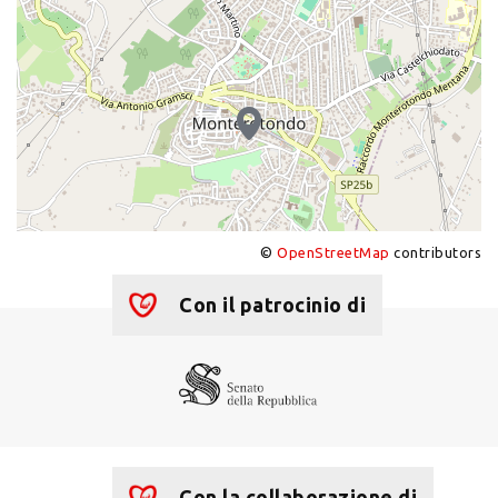
©
OpenStreetMap
contributors
+
−
Con il patrocinio di
Con la collaborazione di