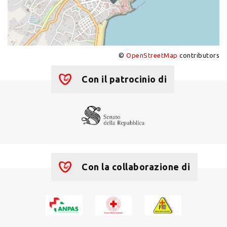
©
OpenStreetMap
contributors
+
−
Con il patrocinio di
Con la collaborazione di