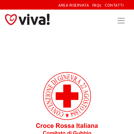
AREA RISERVATA
FAQs
CONTATTI