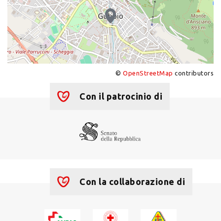
©
OpenStreetMap
contributors
+
−
Con il patrocinio di
Con la collaborazione di