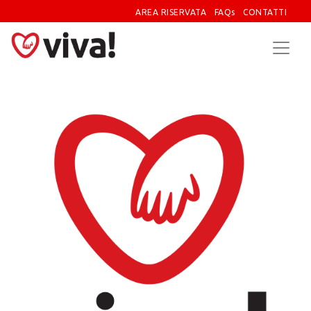
AREA RISERVATA
FAQs
CONTATTI