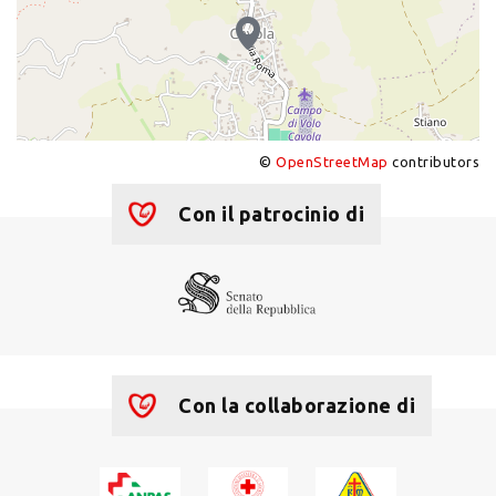
©
OpenStreetMap
contributors
+
−
Con il patrocinio di
Con la collaborazione di