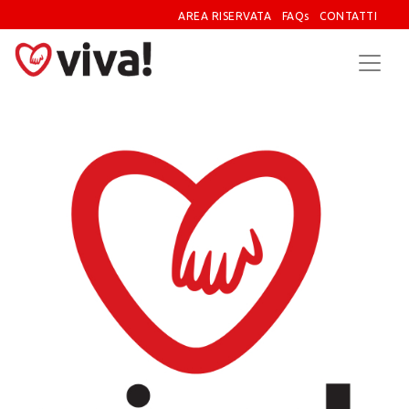
AREA RISERVATA
FAQs
CONTATTI