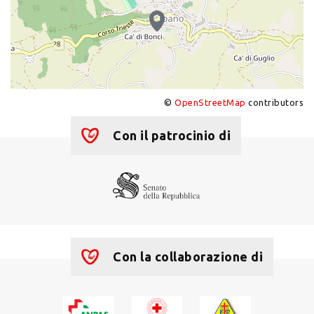
©
OpenStreetMap
contributors
+
−
Con il patrocinio di
Con la collaborazione di