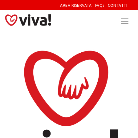
AREA RISERVATA
FAQs
CONTATTI