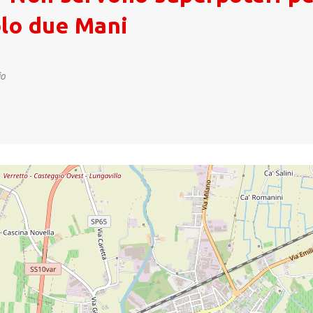
olo due Mani
io