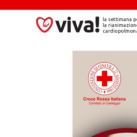
la settimana p
la rianimazion
cardiopolmon