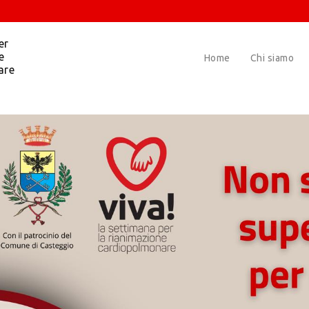
er
e
Home
Chi siamo
are