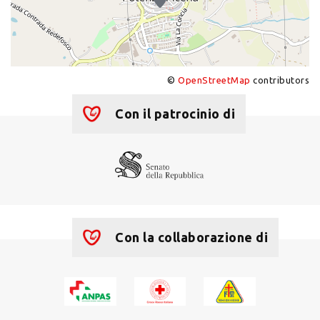
©
OpenStreetMap
contributors
+
−
Con il patrocinio di
Con la collaborazione di