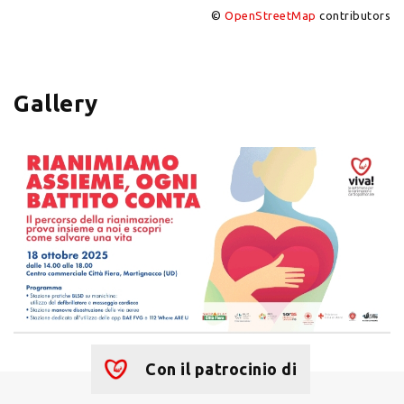
©
OpenStreetMap
contributors
+
−
Gallery
Con il patrocinio di