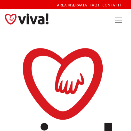
AREA RISERVATA
FAQs
CONTATTI