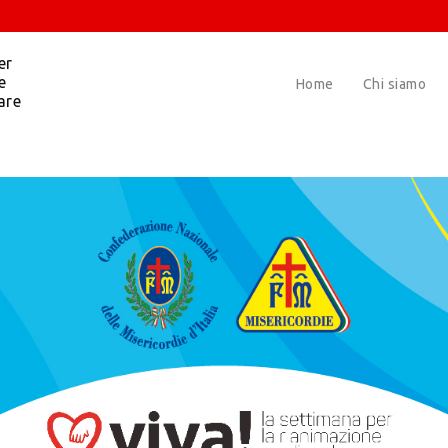
er
e
Home
Chi siamo
are