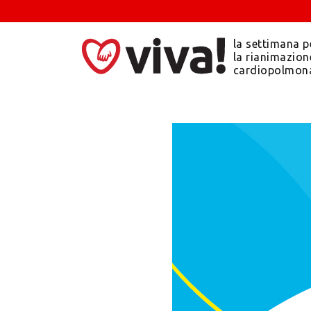
la settimana p
la rianimazion
cardiopolmon