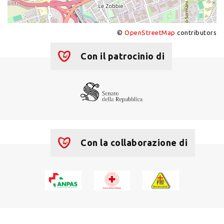
©
OpenStreetMap
contributors
+
−
Con il patrocinio di
Con la collaborazione di