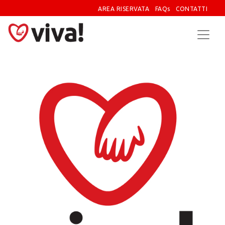
AREA RISERVATA
FAQs
CONTATTI