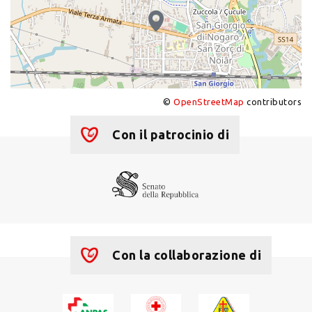
©
OpenStreetMap
contributors
+
−
Con il patrocinio di
Con la collaborazione di