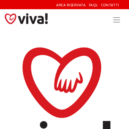
AREA RISERVATA
FAQs
CONTATTI