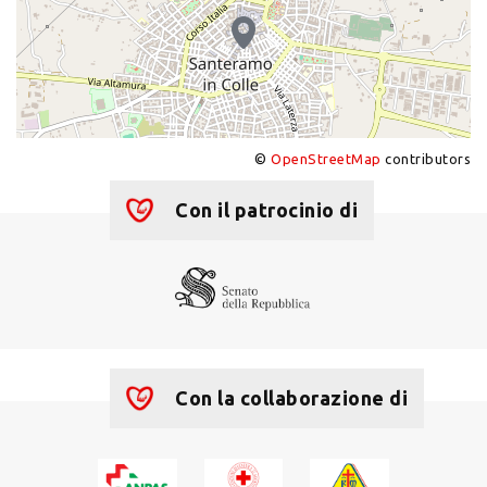
©
OpenStreetMap
contributors
+
−
Con il patrocinio di
Con la collaborazione di