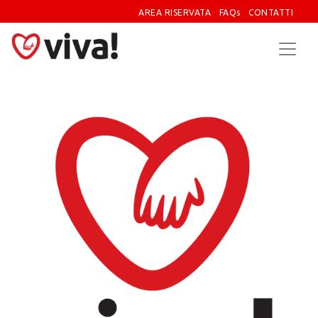
AREA RISERVATA
FAQs
CONTATTI