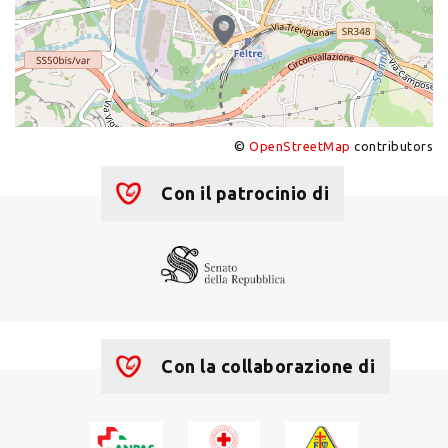
©
OpenStreetMap
contributors
+
−
Con il patrocinio di
Con la collaborazione di