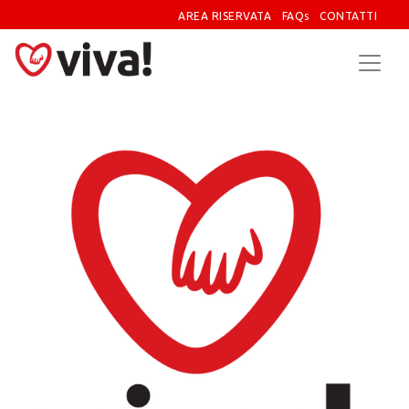
AREA RISERVATA
FAQs
CONTATTI