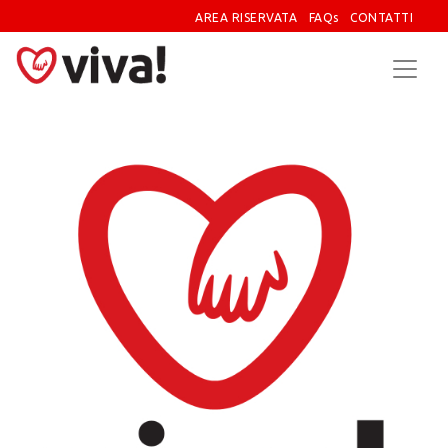
AREA RISERVATA
FAQs
CONTATTI