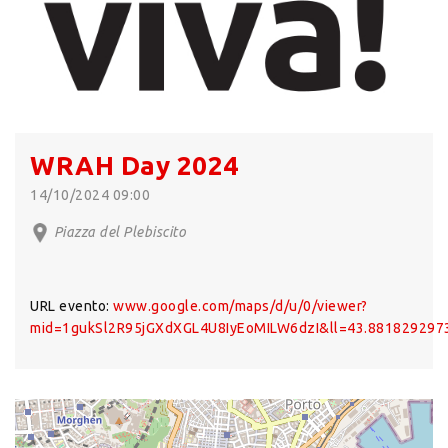
WRAH Day 2024
14/10/2024 09:00
Piazza del Plebiscito
URL evento:
www.google.com/maps/d/u/0/viewer?
mid=1gukSl2R95jGXdXGL4U8IyEoMILW6dzI&ll=43.88182929