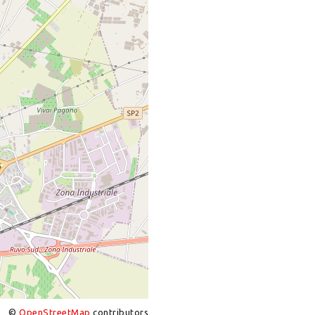
©
OpenStreetMap
contributors