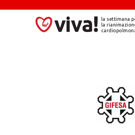
la settimana p
la rianimazion
cardiopolmon