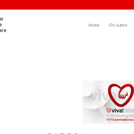
er
e
Home
Chi siamo
are