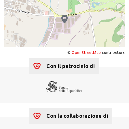
©
OpenStreetMap
contributors
+
−
Con il patrocinio di
Con la collaborazione di