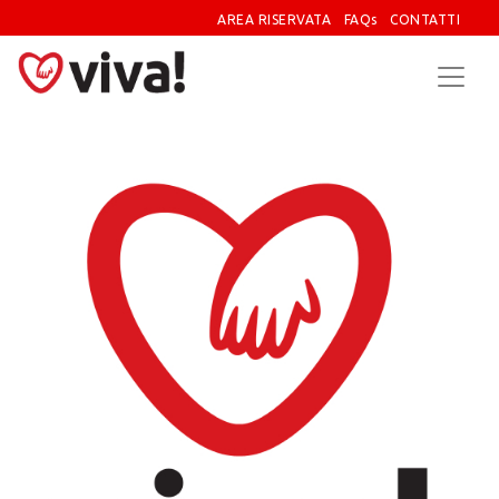
AREA RISERVATA
FAQs
CONTATTI