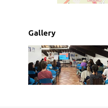
+
−
Gallery