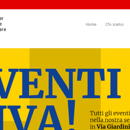
er
e
Home
Chi siamo
are