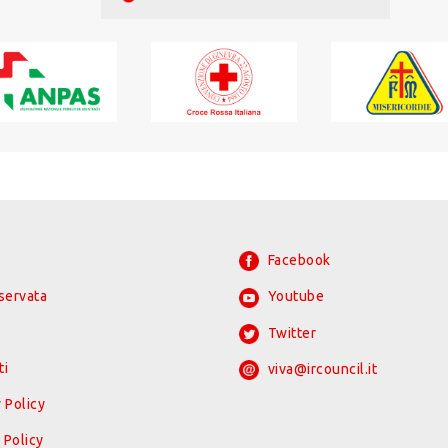
Facebook
iservata
Youtube
Twitter
ti
viva@ircouncil.it
 Policy
 Policy