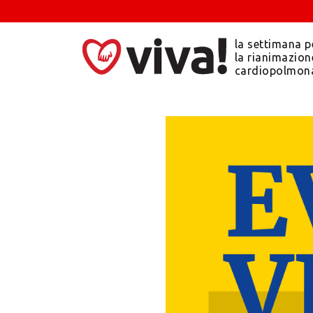
la settimana p
la rianimazion
cardiopolmon