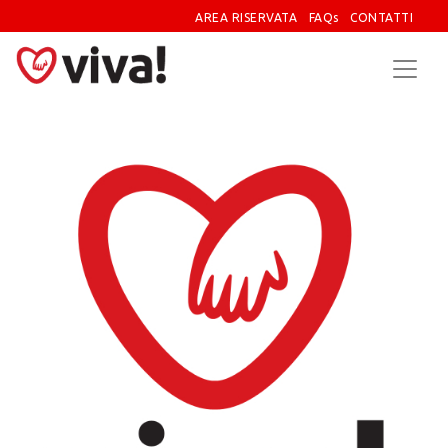
AREA RISERVATA
FAQs
CONTATTI