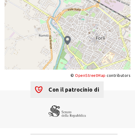
©
OpenStreetMap
contributors
+
−
Con il patrocinio di