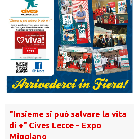
"Insieme si può salvare la vita
di +" Cives Lecce - Expo
Miggiano