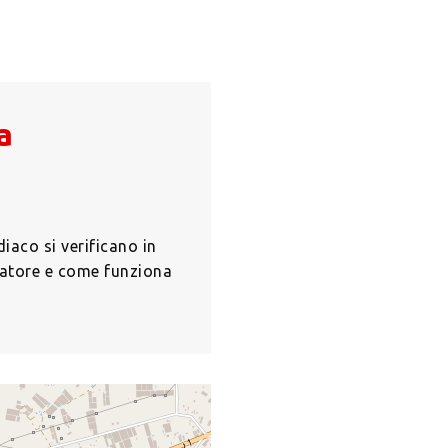
a
iaco si verificano in
latore e come funziona