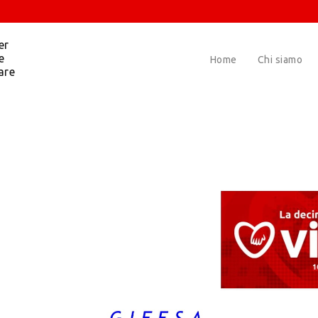
er
e
Home
Chi siamo
are