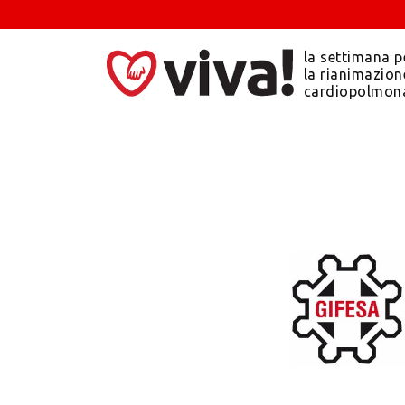
la settimana p
la rianimazion
cardiopolmon