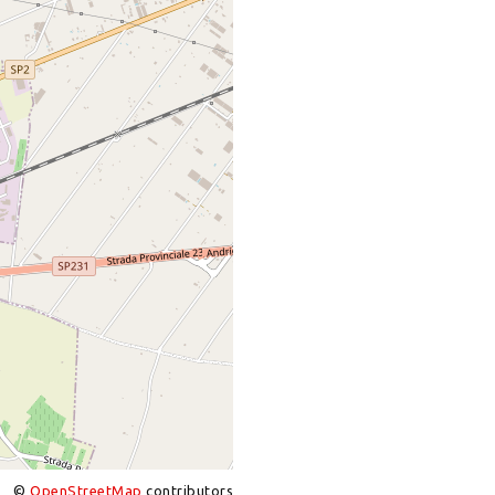
©
OpenStreetMap
contributors